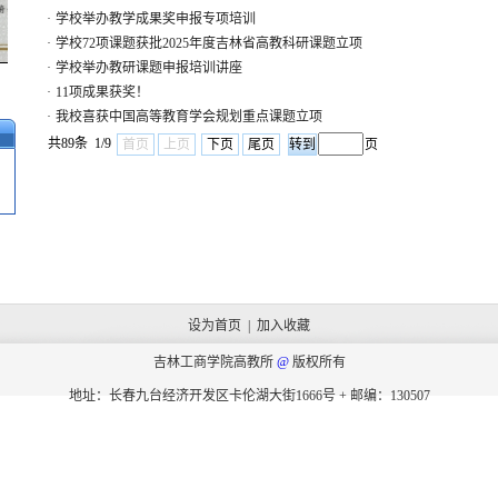
·
学校举办教学成果奖申报专项培训
·
学校72项课题获批2025年度吉林省高教科研课题立项
·
学校举办教研课题申报培训讲座
·
11项成果获奖！
·
我校喜获中国高等教育学会规划重点课题立项
共89条 1/9
首页
上页
下页
尾页
页
设为首页
|
加入收藏
吉林工商学院高教所
@
版权所有
地址：长春九台经济开发区卡伦湖大街1666号 + 邮编：130507